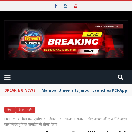
BREAKING NEWS
Manipal University Jaipur Launches PCI-Appr
शिमला
हिमाचल प्रदेश
Home
›
हिमाचल प्रदेश
›
शिमला
›
आयाराम-गयाराम और धनबल की राजनीति करने
वालों ने देवभूमि के जनादेश से धोखा किया