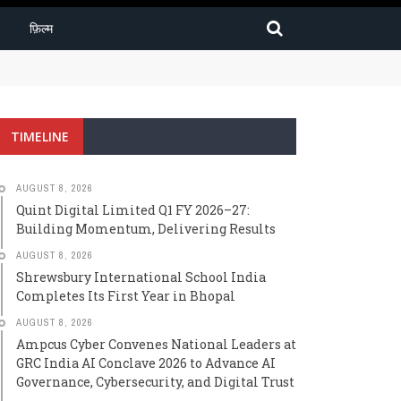
फ़िल्म
TIMELINE
AUGUST 8, 2026
Quint Digital Limited Q1 FY 2026–27:
Building Momentum, Delivering Results
AUGUST 8, 2026
Shrewsbury International School India
Completes Its First Year in Bhopal
AUGUST 8, 2026
Ampcus Cyber Convenes National Leaders at
GRC India AI Conclave 2026 to Advance AI
Governance, Cybersecurity, and Digital Trust