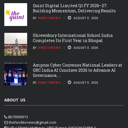
Quint Digital Limited Q1 FY 2026–27:
Building Momentum, Delivering Results
BY
HINDITVNEWS
AUGUST 8, 2026
Shrewsbury International School India
Completes Its First Year in Bhopal
BY
HINDITVNEWS
AUGUST 8, 2026
Ampcus Cyber Convenes National Leaders at
GRC India AI Conclave 2026 to Advance AI
Governance, ...
BY
HINDITVNEWS
AUGUST 8, 2026
ABOUT US
8679999913
thehinditvnews@gmail.com
Kalka Shimla Highway- VPO Panog, SHOGHI SHIMLA