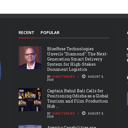
RECENT
POPULAR
BlueRose Technologies
Unveils "Diamond": The Next-
Generation Smart Delivery
System for High-Stakes
Document Logistics
BY
HINDITVNEWS
AUGUST 6,
2026
Captain Rahul Bali Calls for
Positioning Odisha as a Global
Tourism and Film Production
Hub ...
BY
HINDITVNEWS
AUGUST 6,
2026
Agentic Capabilities are