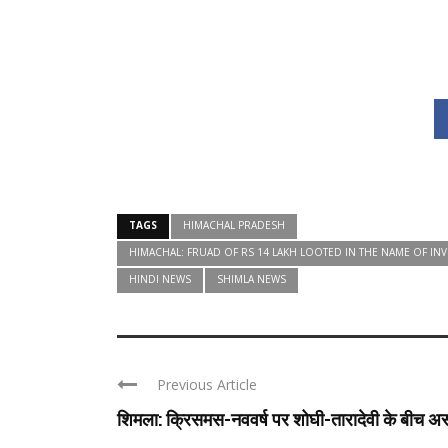
TAGS
HIMACHAL PRADESH
HIMACHAL: FRUAD OF RS 14 LAKH LOOTED IN THE NAME OF INV
HINDI NEWS
SHIMLA NEWS
Previous Article
शिमला: क्रिसमस-नववर्ष पर शोघी-तारादेवी के बीच अस
...