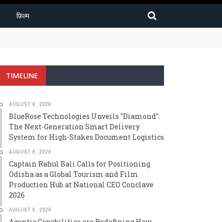
फ़िल्म
igh-Stakes Document Logistics
TIMELINE
AUGUST 6, 2026
BlueRose Technologies Unveils "Diamond":
The Next-Generation Smart Delivery
System for High-Stakes Document Logistics
AUGUST 6, 2026
Captain Rahul Bali Calls for Positioning
Odisha as a Global Tourism and Film
Production Hub at National CEO Conclave
2026
AUGUST 6, 2026
Agentic Capabilities are Redefining How