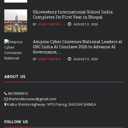
Shrewsbury International School India
Completes Its First Year in Bhopal
BY
HINDITVNEWS
AUGUST 8, 2026
Ampcus Cyber Convenes National Leaders at
GRC India AI Conclave 2026 to Advance AI
Governance, ...
BY
HINDITVNEWS
AUGUST 8, 2026
ABOUT US
8679999913
thehinditvnews@gmail.com
Kalka Shimla Highway- VPO Panog, SHOGHI SHIMLA
FOLLOW US