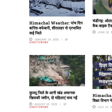
चंडीगढ़: ओला
Himachal Weather: पांच दिन
कैब-बाइक टैक्
बारिश-बर्फबारी, शीतलहर से प्रभावित
कई जिले
JUNE 18, 
JANUARY 14, 2025
BY
HINDITVNEWS
कुल्लू जिले के आनी खंड अचानक
Himachal: स
खिसकी जमीन, दो महिलाएं समा गईं
शिक्षा विभाग
AUGUST 30, 2025
BY
JULY 13, 
HINDITVNEWS