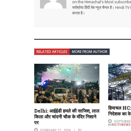
on the Himachal's Most subscrib
सर्वश्रेष्ठ हिंदी वेब न्यूज चैनल है। Hind
करता है।
RELATED ARTICLES
MORE FROM AUTHOR
हिमाचल HC: भ
Delhi: आईईडी हमले की साजिश, लाल
निदेशक का व
किला और चांदनी चौक के मंदिर निशाने
SEPTEMBER
पर
HINDITVNEWS
FEBRUARY 21, 2026
BY