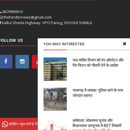
8679999913
thehinditvnews@gmail.com
Kalka Shimla Highway- VPO Panog, SHOGHI SHIMLA
FOLLOW US
YOU MAY INTERESTED
जल शक्ति विभाग को पंप ऑपरेटर और
पैरा फिटर को नौकरी देने के आदेश
नालागढ़ में धमाका: पुलिस थाने के पास
जोरदार ब्लास्ट
धर्मशाला: लोकसभा चुनाव और
ब्रेकिंग न्यूज पाने के लिए Hindi tv News से जुड़ें
विधानसभा उपचुनाव में 807 तिब्बती