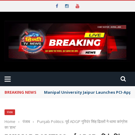
BREAKING NEWS
Manipal University Jaipur Launches PCI-App
पंजाब
Home
›
पंजाब
›
Punjab Politics: पूर्व ADGP गुरिदंर सिंह ढिल्लों ने थामा कांग्रेस
का ‘हाथ’