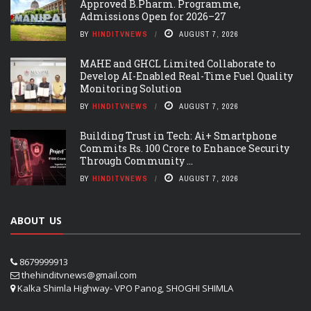
Approved B.Pharm. Programme,
Admissions Open for 2026–27
BY
HINDITVNEWS
AUGUST 7, 2026
MAHE and GHCL Limited Collaborate to
Develop AI-Enabled Real-Time Fuel Quality
Monitoring Solution
BY
HINDITVNEWS
AUGUST 7, 2026
Building Trust in Tech: Ai+ Smartphone
Commits Rs. 100 Crore to Enhance Security
Through Community ...
BY
HINDITVNEWS
AUGUST 7, 2026
ABOUT US
8679999913
thehinditvnews@gmail.com
Kalka Shimla Highway- VPO Panog, SHOGHI SHIMLA