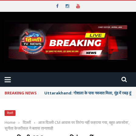
BREAKING NEWS
Uttarakhand: गोशाला के पास नवजात मिला, मुंह में रबड़ ठूंसक
दिल्ली
Home
›
दिल्ली
›
आज दिल्ली CM आवास पर तिरंगा नहीं फहराया गया, बहुत अफसोस’,
सुनीता केजरीवाल ने बताया तानाशाही