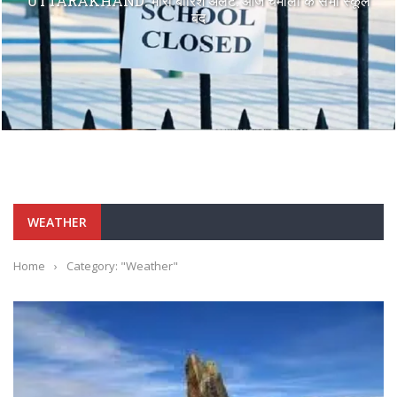
UTTARAKHAND: भारी बारिश अलर्ट: आज चमोली के सभी स्कूल
बंद
WEATHER
Home
›
Category: "Weather"