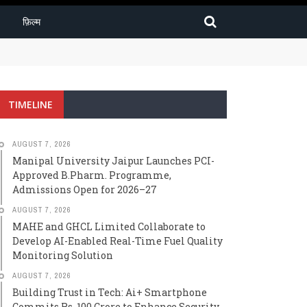
फ़िल्म
2026–27
TIMELINE
AUGUST 7, 2026
Manipal University Jaipur Launches PCI-
Approved B.Pharm. Programme,
Admissions Open for 2026–27
AUGUST 7, 2026
MAHE and GHCL Limited Collaborate to
Develop AI-Enabled Real-Time Fuel Quality
Monitoring Solution
AUGUST 7, 2026
Building Trust in Tech: Ai+ Smartphone
Commits Rs. 100 Crore to Enhance Security