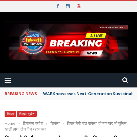
BREAKING NEWS
WAE Showcases Next-Generation Sustainable W
शिमला
हिमाचल प्रदेश
Home
›
हिमाचल प्रदेश
›
शिमला
›
विमल नेगी मौत मामला: दो माह बाद भी पुलिस
खाली हाथ, तीन दिन रहस्य बना