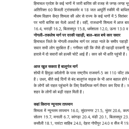
हिमाचल प्रदेश के कई भागों में जारी बारिश की वजह से जगह-जगह
अतिरिक्त 60 बिजली ट्रांसफार्मर व 18 जल आपूर्ति स्कीमें भी बाधित ह
माैसम विज्ञान केंद्र शिमला की ओर से राज्य के कई भागों में 5 सितंबर
पर भारी बारिश का येलो अलर्ट है। वहीं, राजधानी शिमला में आज ब
16.4, भराड़ी 16.2, बिलासपुर 15.8, धर्मशाला 12.0, ऊना 13.0 व क
नोगली
–
तकलेच
मार्ग
पर
दरकी
पहाड़ी
,
बाल
–
बाल
बचे
कार
सवार
हिमाचल जिले के नोगली-तकलेच मार्ग पर लाडा नाले के समीप पहाड़
सवार सभी लोग सुरक्षित हैं। गनीमत रही कि जैसे ही पहाड़ी दरकनी 
हादसे में दो सवारों को हल्की चोटें आई हैं। कार को भी क्षति पहुंची है।
आज
खुल
सकता
है
बालूगंज
मार्ग
शाेघी में हिमुडा कॉलोनी के पास राष्ट्रीय राजमार्ग-5 का 110 फी
है। उधर, बीते कई दिनों से बंद बालूगंज सड़क के भी आज बहाल होने की
के लोगों को राहत पहुंचाने के लिए वैकल्पिक मार्ग तैयार कर दिया है।
शहर के लोगों को बड़ी राहत मिली है।
कहां
कितना
न्यूनतम
तापमान
शिमला में न्यूनतम तापमान 16.0, सुंदरनगर 21.5, भुंतर 20.6, क
सोलन 19.7, मनाली 6.7, कांगड़ा 20.4, मंडी 20.1, बिलासपुर 23.
कसाैली 18.1, पावंटा साहिब 24.0, देहरा गोपीपुर 24.0 व सैंज में 19