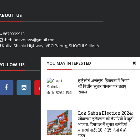
ABOUT US
8679999913
thehinditvnews@gmail.com
Kalka Shimla Highway- VPO Panog, SHOGHI SHIMLA
YOU MAY INTERESTED
FOLLOW US
हाईकोर्ट असंतुष्ट: हिमाचल में निगमों
की वित्तीय सुधार योजना पर उठाए
सवाल
Lok Sabha Election 2024:
लोकसभा इलेक्शन की तैयारियों में जुटी
भाजपा, हिमाचल में चुनाव कमेटियां
बनाएगी पार्टी; 10 से 15 दिनों में होगा
गठन