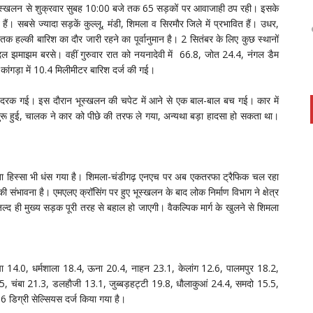
 भूस्खलन से शुक्रवार सुबह 10:00 बजे तक 65 सड़कों पर आवाजाही ठप रही। इसके
ैं। सबसे ज्यादा सड़कें कुल्लू, मंडी, शिमला व सिरमाैर जिले में प्रभावित हैं। उधर,
 तक हल्की बारिश का दाैर जारी रहने का पूर्वानुमान है। 2 सितंबर के लिए कुछ स्थानों
ादल झमाझम बरसे। वहीं गुरुवार रात को नयनादेवी में 66.8, जोत 24.4, नंगल डैम
ांगड़ा में 10.4 मिलीमीटर बारिश दर्ज की गई।
ी दरक गई। इस दाैरान भूस्खलन की चपेट में आने से एक बाल-बाल बच गई। कार में
शुरू हुई, चालक ने कार को पीछे की तरफ ले गया, अन्यथा बड़ा हादसा हो सकता था।
ट लंबा हिस्सा भी धंस गया है। शिमला-चंडीगढ़ एनएच पर अब एकतरफा ट्रैफिक चल रहा
 संभावना है। एमएलए क्रॉसिंग पर हुए भूस्खलन के बाद लोक निर्माण विभाग ने क्षेत्र
 जल्द ही मुख्य सड़क पूरी तरह से बहाल हो जाएगी। वैकल्पिक मार्ग के खुलने से शिमला
ल्पा 14.0, धर्मशाला 18.4, ऊना 20.4, नाहन 23.1, केलांग 12.6, पालमपुर 18.2,
5, चंबा 21.3, डलहाैजी 13.1, जुब्बड़हट्टी 19.8, धाैलाकुआं 24.4, समदो 15.5,
.6 डिग्री सेल्सियस दर्ज किया गया है।