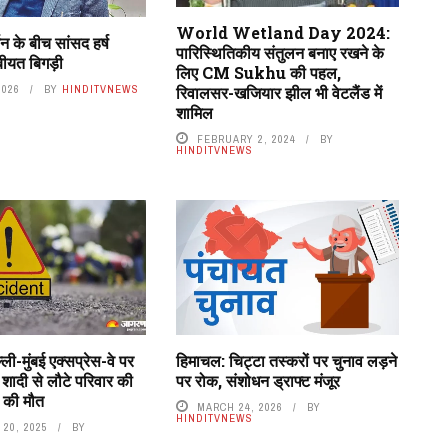
World Wetland Day 2024:
शन के बीच सांसद हर्ष
पारिस्थितिकीय संतुलन बनाए रखने के‍
ीयत बिगड़ी
लिए CM Sukhu की पहल,
रिवालसर-खजियार झील भी वेटलैंड में
2026
BY
HINDITVNEWS
शामिल
FEBRUARY 2, 2024
BY
HINDITVNEWS
ी-मुंबई एक्सप्रेस-वे पर
हिमाचल: चिट्टा तस्करों पर चुनाव लड़ने
शादी से लौटे परिवार की
पर रोक, संशोधन ड्राफ्ट मंजूर
 की मौत
MARCH 24, 2026
BY
HINDITVNEWS
20, 2025
BY