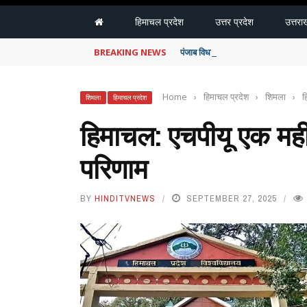
हिमाचल प्रदेश
उत्तर प्रदेश
उत्तरा
BREAKING NEWS
पंजाब विधानसभा: कनाडा में फंसे छात्रों 
Home
›
हिमाचल प्रदेश
›
शिमला
›
ह
शिमला
हिमाचल प्रदेश
हिमाचल: एचपीयू एक महीने
परिणाम
BY
HINDITVNEWS
SEPTEMBER 27, 2025