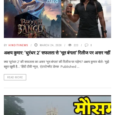
BY
HINDITVNEWS
MARCH 24, 2026
223
0
अक्षय कुमार: ‘धुरंधर 2’ सफलता से ‘भूत बंगला’ रिलीज पर असर नहीं
क्या ‘धुरंधर 2’ की सफलता का असर ‘भूत बंगला’ की रिलीज पर पड़ेगा? अक्षय कुमार बोले- ‘मुझे
बहुत खुशी है…’ हिंदी टीवी न्यूज, एंटरटेनमेंट डेस्क Published ...
READ MORE