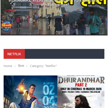
HIMACHAL WEATHER: विंटर सीजन में 75% कम बारिश, 1
सप्ताह का पूर्वानुमान
NETFLIX
Home
›
फ़िल्म
›
Category: "Netflix"