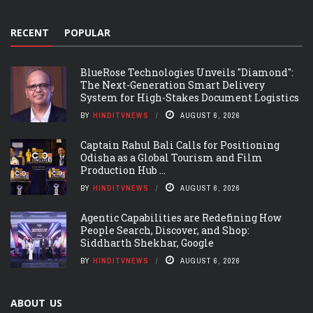
RECENT
POPULAR
BlueRose Technologies Unveils "Diamond":
The Next-Generation Smart Delivery
System for High-Stakes Document Logistics
BY
HINDITVNEWS
AUGUST 6, 2026
Captain Rahul Bali Calls for Positioning
Odisha as a Global Tourism and Film
Production Hub ...
BY
HINDITVNEWS
AUGUST 6, 2026
Agentic Capabilities are Redefining How
People Search, Discover, and Shop:
Siddharth Shekhar, Google
BY
HINDITVNEWS
AUGUST 6, 2026
ABOUT US