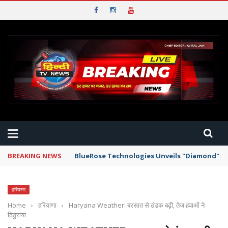
BREAKING NEWS
BlueRose Technologies Unveils "Diamond": T
हरियाणा
Home
›
हरियाणा
›
Haryana Weather: बरसात से ठंडक बढ़ी, तेज हवाओं ने
ठिठुराया