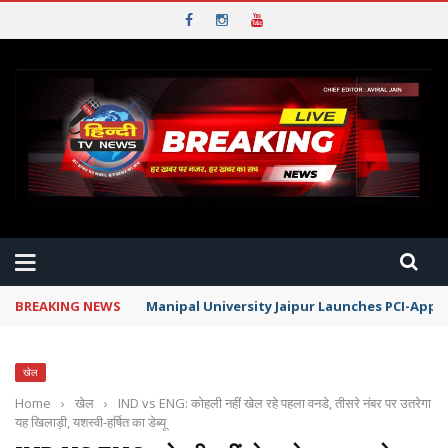
BREAKING NEWS
Manipal University Jaipur Launches PCI-App
खेल
Home
›
खेल
›
IND vs ENG: कोहली नहीं खेल रहे पहला वनडे, तीसरे नंबर पर उतरेगा
यह खिलाड़ी, यशस्वी-हर्षित का डेब्यू