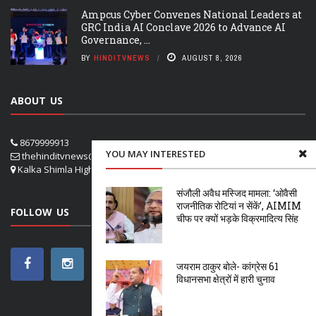
Ampcus Cyber Convenes National Leaders at
GRC India AI Conclave 2026 to Advance AI
Governance, ...
BY
HINDITVNEWS
AUGUST 8, 2026
ABOUT US
8679999913
YOU MAY INTERESTED
thehinditvnews@gmail.com
Kalka Shimla Highway- VPO Panog, SHOGHI SHIMLA
संजौली अवैध मस्जिद मामला: ‘ओवैसी
राजनीतिक रोटियां न सेंकें’, AIMIM
FOLLOW US
चीफ पर क्यों भड़के विक्रमादित्य सिंह
जयराम ठाकुर बोले- कांग्रेस 61
विधानसभा क्षेत्रों में हारी चुनाव