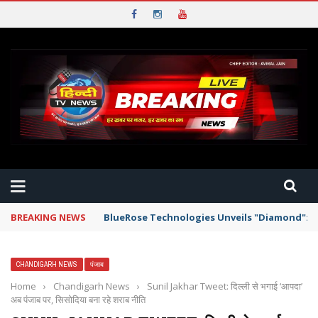
BREAKING NEWS
BlueRose Technologies Unveils "Diamond": T
CHANDIGARH NEWS
पंजाब
Home
›
Chandigarh News
›
Sunil Jakhar Tweet: दिल्ली से भगाई ‘आपदा’
अब पंजाब पर, सिसोदिया बना रहे शराब नीति