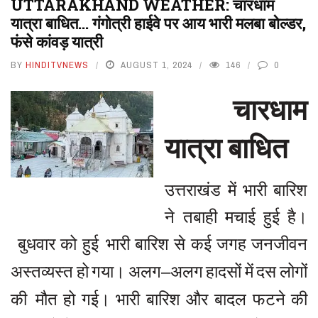
UTTARAKHAND WEATHER: चारधाम
यात्रा बाधित… गंगोत्री हाईवे पर आय भारी मलबा बोल्डर,
फंसे कांवड़ यात्री
BY
HINDITVNEWS
AUGUST 1, 2024
146
0
चारधाम
यात्रा
बाधित
उत्तराखंड
में
भारी
बारिश
ने
तबाही
मचाई
हुई
है।
बुधवार
को
हुई
भारी
बारिश
से
कई
जगह
जनजीवन
अस्तव्यस्त
हो
गया।
अलग
अलग
हादसों
में
दस
लोगों
–
की
मौत
हो
गई।
भारी
बारिश
और
बादल
फटने
की