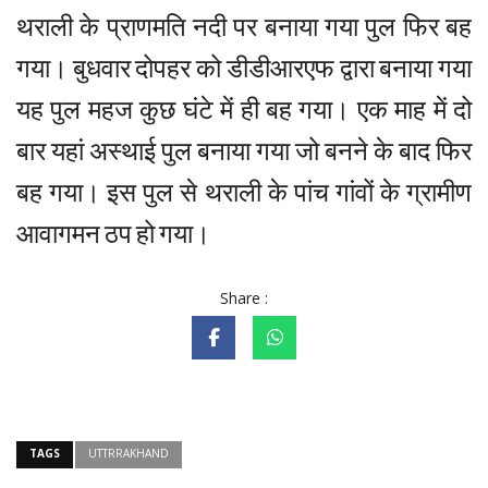
थराली
के
प्राणमति
नदी
पर
बनाया
गया
पुल
फिर
बह
गया।
बुधवार
दोपहर
को
डीडीआरएफ
द्वारा
बनाया
गया
यह
पुल
महज
कुछ
घंटे
में
ही
बह
गया।
एक
माह
में
दो
बार
यहां
अस्थाई
पुल
बनाया
गया
जो
बनने
के
बाद
फिर
बह
गया।
इस
पुल
से
थराली
के
पांच
गांवों
के
ग्रामीण
आवागमन
ठप
हो
गया।
Share :
TAGS
UTTRRAKHAND