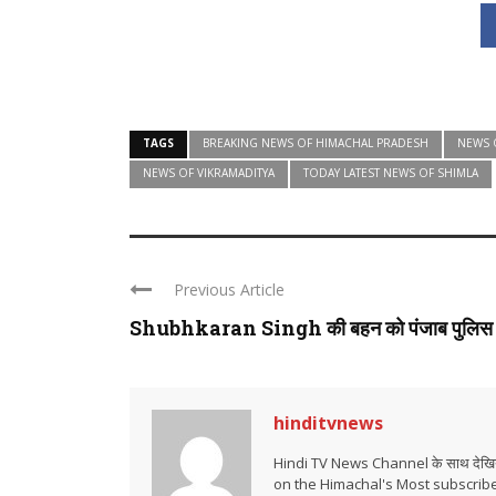
TAGS
BREAKING NEWS OF HIMACHAL PRADESH
NEWS 
NEWS OF VIKRAMADITYA
TODAY LATEST NEWS OF SHIMLA
Previous Article
Shubhkaran Singh की बहन को पंजाब पुलिस .
hinditvnews
Hindi TV News Channel के साथ देखिये 
on the Himachal's Most subscrib