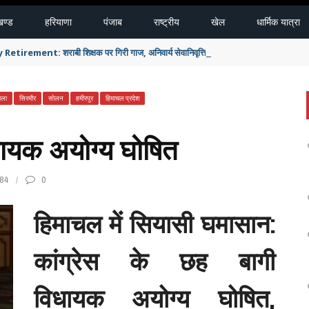
खण्ड
हरियाणा
पंजाब
राष्ट्रीय
खेल
धार्मिक यात्रा
ment: शराबी शिक्षक पर गिरी गाज, अनिवार्य सेवानिवृत्ति
मला
सिरमौर
सोलन
हमीरपुर
हिमाचल प्रदेश
िधायक अयोग्य घोषित
84
0
हिमाचल में सियासी घमासान:
कांग्रेस के छह बागी
विधायक अयोग्य घोषित,