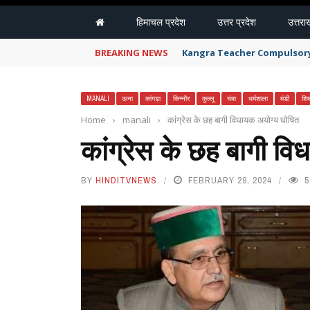
हिमाचल प्रदेश
उत्तर प्रदेश
उत्तरा
BREAKING NEWS
Kangra Teacher Compulsory Retire
MANALI
ऊना
कांगड़ा
किन्नौर
कुल्लू
चंबा
धर्मशाला
मंडी
शि
Home
›
manali
›
कांग्रेस के छह बागी विधायक अयोग्य घोषित
कांग्रेस के छह बागी व
BY
HINDITVNEWS
FEBRUARY 29, 2024
5