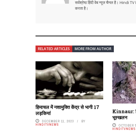
सर्वश्रेष्ठ हिंदी वेब न्यूज चैनल है। Hind
करता है।
RELATED ARTICLES
MORE FROM AUTHOR
हिमाचल में नशामुक्ति केंद्र से भागी 17
Kinnaur: न
लड़कियां
भूस्खलन
DECEMBER 11, 2023
BY
HINDITVNEWS
OCTOBER 5
HINDITVNEWS