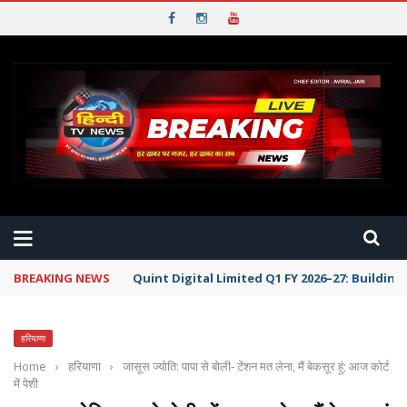
BREAKING NEWS
Quint Digital Limited Q1 FY 2026–27: Buildi
हरियाणा
Home
›
हरियाणा
›
जासूस ज्योति: पापा से बोली- टेंशन मत लेना, मैं बेकसूर हूं; आज कोर्ट
में पेशी