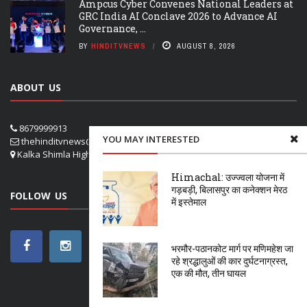
Ampcus Cyber Convenes National Leaders at
GRC India AI Conclave 2026 to Advance AI
Governance, ...
BY
HINDITVNEWS
AUGUST 8, 2026
ABOUT US
8679999913
YOU MAY INTERESTED
thehinditvnews@gmail.com
Kalka Shimla Highway- VPO Panog, SHOGHI SHIMLA
Himachal: उज्ज्वला योजना में
गड़बड़ी, बिलासपुर का कनेक्शन मेरठ
FOLLOW US
में इस्तेमाल
भरमौर-पठानकोट मार्ग पर मणिमहेश जा
रहे श्रद्धालुओं की कार दुर्घटनाग्रस्त,
एक की मौत, तीन घायल