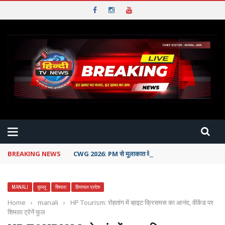
BREAKING NEWS
CWG 2026: PM से मुलाकात के चलते खिलाड़ियों का सम्मान समा
MANALI
कुल्लू
शिमला
हिमाचल प्रदेश
Home
›
manali
›
HP Tourism: रोहतांग में व्हाइट क्रिसमस का आनंद, वीकेंड पर
शिमला ट्रेनें फुल