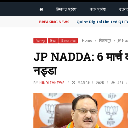
हिमाचल प्रदेश
उत्तर प्रदेश
उत्तरा
BREAKING NEWS
Quint Digital Limited Q1 F
Home
›
बिलासपुर
›
JP Nadd
बिलासपुर
शिमला
हिमाचल प्रदेश
JP NADDA: 6 मार्च को
नड्डा
BY
HINDITVNEWS
MARCH 4, 2025
431