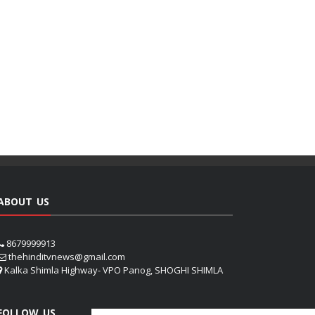
ABOUT US
8679999913
thehinditvnews@gmail.com
Kalka Shimla Highway- VPO Panog, SHOGHI SHIMLA
FOLLOW US