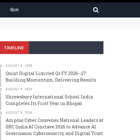
फ़िल्म
TIMELINE
AUGUST 8, 2026
Quint Digital Limited Q1 FY 2026–27:
Building Momentum, Delivering Results
AUGUST 8, 2026
Shrewsbury International School India
Completes Its First Year in Bhopal
AUGUST 8, 2026
Ampcus Cyber Convenes National Leaders at
GRC India AI Conclave 2026 to Advance AI
Governance, Cybersecurity, and Digital Trust