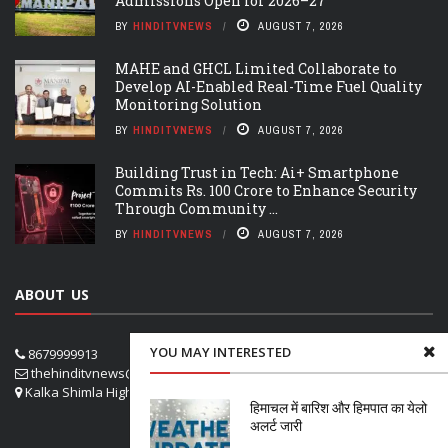
Admissions Open for 2026–27
BY
HINDITVNEWS
AUGUST 7, 2026
MAHE and GHCL Limited Collaborate to
Develop AI-Enabled Real-Time Fuel Quality
Monitoring Solution
BY
HINDITVNEWS
AUGUST 7, 2026
Building Trust in Tech: Ai+ Smartphone
Commits Rs. 100 Crore to Enhance Security
Through Community ...
BY
HINDITVNEWS
AUGUST 7, 2026
ABOUT US
YOU MAY INTERESTED
8679999913
thehinditvnews@gmail.com
Kalka Shimla Highway- VPO Panog, SHOGHI SHIMLA
हिमाचल में बारिश और हिमपात का येलो
अलर्ट जारी