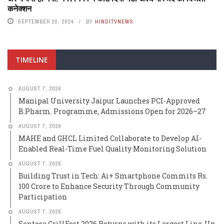
कनेक्शन
SEPTEMBER 20, 2024
BY
HINDITVNEWS
TIMELINE
AUGUST 7, 2026
Manipal University Jaipur Launches PCI-Approved
B.Pharm. Programme, Admissions Open for 2026–27
AUGUST 7, 2026
MAHE and GHCL Limited Collaborate to Develop AI-
Enabled Real-Time Fuel Quality Monitoring Solution
AUGUST 7, 2026
Building Trust in Tech: Ai+ Smartphone Commits Rs.
100 Crore to Enhance Security Through Community
Participation
AUGUST 7, 2026
Sentosa GrillFest 2026 Returns with its Largest Line-Up