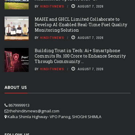
BY
HINDITVNEWS
AUGUST 7, 2026
MAHE and GHCL Limited Collaborate to
Develop AI-Enabled Real-Time Fuel Quality
Monitoring Solution
BY
HINDITVNEWS
AUGUST 7, 2026
Building Trust in Tech: Ai+ Smartphone
Commits Rs. 100 Crore to Enhance Security
Through Community ...
BY
HINDITVNEWS
AUGUST 7, 2026
ABOUT US
8679999913
thehinditvnews@gmail.com
Kalka Shimla Highway- VPO Panog, SHOGHI SHIMLA
FOLLOW US