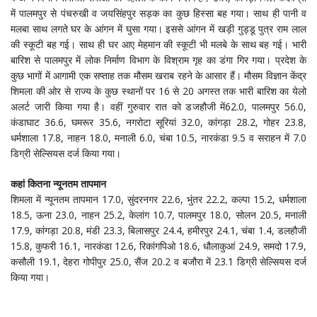
में पालमपुर से पंचरुखी व जयसिंहपुर सड़क का कुछ हिस्सा बह गया। साथ ही पानी व
मलबा साथ लगते घर के आंगन में घुसा गया। इससे आंगन में खड़ी गुड्डू पुत्र राम लाल
की स्कूटी बह गई। साथ ही घर आए मेहमान की स्कूटी भी मलबे के साथ बह गई। भारी
बारिश से पालमपुर में लोक निर्माण विभाग के विश्राम गृह का डंगा गिर गया। प्रदेश के
कुछ भागों में आगामी एक सप्ताह तक मौसम खराब रहने के आसार हैं। मौसम विज्ञान केंद्र
शिमला की ओर से राज्य के कुछ स्थानों पर 16 से 20 अगस्त तक भारी बारिश का येलो
अलर्ट जारी किया गया है। वहीं गुरुवार रात को डजहौजी में62.0, पालमपुर 56.0,
कंडाघाट 36.6, घमरूर 35.6, नगरोटा सूरियां 32.0, कांगड़ा 28.2, गोहर 23.8,
धर्मशाला 17.8, नाहन 18.0, मनाली 6.0, चंबा 10.5, नारकंडा 9.5 व सराहन में 7.0
डिग्री सेल्सियस दर्ज किया गया।
कहां
कितना
न्यूनतम
तापमान
शिमला में न्यूनतम तापमान 17.0, सुंदरनगर 22.6, भुंतर 22.2, कल्पा 15.2, धर्मशाला
18.5, ऊना 23.0, नाहन 25.2, केलांग 10.7, पालमपुर 18.0, सोलन 20.5, मनाली
17.9, कांगड़ा 20.8, मंडी 23.3, बिलासपुर 24.4, हमीरपुर 24.1, चंबा 1.4, डलहौजी
15.8, कुफरी 16.1, नारकंडा 12.6, रिकांगपिओ 18.6, धौलाकुआं 24.9, समदो 17.9,
कसौली 19.1, देहरा गोपीपुर 25.0, सैंज 20.2 व बजौरा में 23.1 डिग्री सेल्सियस दर्ज
किया गया।