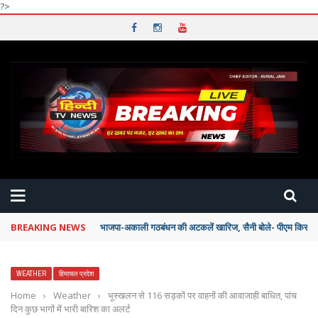
?>
BREAKING NEWS
भाजपा-अकाली गठबंधन की अटकलें खारिज, सैनी बोले- पीएम किसी से
WEATHER
हिमाचल प्रदेश
Home
›
Weather
›
भूस्खलन से 116 सड़कों पर वाहनों की आवाजाही बाधित, पांच
दिन कुछ भागों में भारी बारिश का अलर्ट