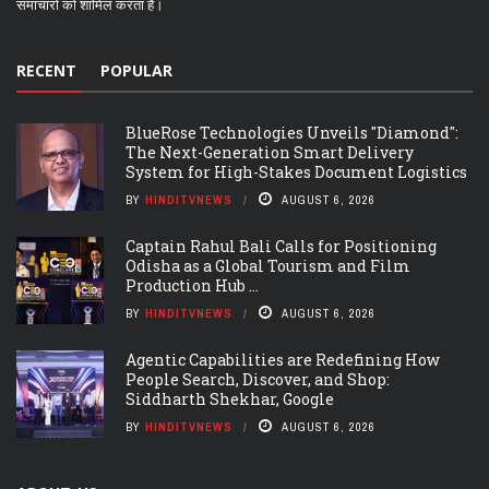
समाचारों को शामिल करता है।
RECENT
POPULAR
BlueRose Technologies Unveils "Diamond":
The Next-Generation Smart Delivery
System for High-Stakes Document Logistics
BY
HINDITVNEWS
AUGUST 6, 2026
Captain Rahul Bali Calls for Positioning
Odisha as a Global Tourism and Film
Production Hub ...
BY
HINDITVNEWS
AUGUST 6, 2026
Agentic Capabilities are Redefining How
People Search, Discover, and Shop:
Siddharth Shekhar, Google
BY
HINDITVNEWS
AUGUST 6, 2026