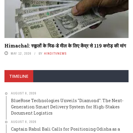
Himachal: स्कूलों के मिड-डे मील के लिए केंद्र से 119 करोड़ की मांग
MAY 12, 2026
BY
HINDITVNEWS
TIMELINE
AUGUST 6, 2026
BlueRose Technologies Unveils "Diamond": The Next-
Generation Smart Delivery System for High-Stakes
Document Logistics
AUGUST 6, 2026
Captain Rahul Bali Calls for Positioning Odisha as a