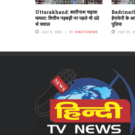
Uttarakhand: बदरीनाथ चढ़ावा
Badrinath
मामला: वित्तीय गड़बड़ी पर पहले भी उठे
हेराफेरी के आर
थे सवाल
पुलिस
JULY 8, 2026
BY
HINDITVNEWS
JULY 25, 