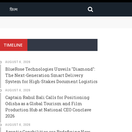
फ़िल्म
igh-Stakes Document Logistics
TIMELINE
AUGUST 6, 2026
BlueRose Technologies Unveils "Diamond":
The Next-Generation Smart Delivery
System for High-Stakes Document Logistics
AUGUST 6, 2026
Captain Rahul Bali Calls for Positioning
Odisha as a Global Tourism and Film
Production Hub at National CEO Conclave
2026
AUGUST 6, 2026
Agentic Capabilities are Redefining How