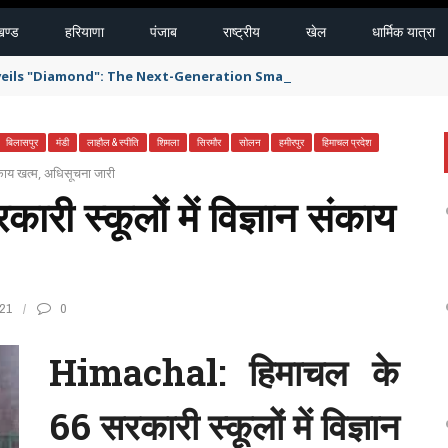
खण्ड
हरियाणा
पंजाब
राष्ट्रीय
खेल
धार्मिक यात्रा
eils "Diamond": The Next-Generation Smart Delivery System for H
बिलासपुर
मंडी
लाहौल & स्पीति
शिमला
सिरमौर
सोलन
हमीरपुर
हिमाचल प्रदेश
ंकाय खत्म, अधिसूचना जारी
स्कूलों में विज्ञान संकाय
21
0
Himachal: हिमाचल के
66 सरकारी स्कूलों में विज्ञान