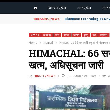
हिमाचल प्रदेश
उत्तर प्रदेश
उत्तरा
BREAKING NEWS
BlueRose Technologies Unv
MANALI
NAHAN
ऊना
कांगड़ा
किन्नौर
कुल्लू
चंबा
धर्मशाला
Home
›
manali
›
Himachal: 66 सरकारी स्कूलों में विज्ञान स
HIMACHAL: 66 सरकारी 
खत्म, अधिसूचना जारी
BY
HINDITVNEWS
FEBRUARY 26, 2025
3