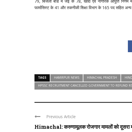
79, बिजली बोर्ड में जेई के 78, खाद्य एवं नागरिक आपूर्ति निग
फार्मासिस्ट के 41 और तकनीकी शिक्षा विभाग के 165 पद सहित अन्य वि
TAGS
HAMIRPUR NEWS
HIMACHAL PRADESH
HIND
HPSSC RECRUITMENT CANCELLED GOVERNMENT TO REFUND RS 4
Previous Article
Himachal: करुणामूलक रोजगार मामलों को दूसरा म