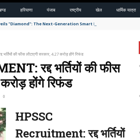
खण्ड
हरियाणा
पंजाब
राष्ट्रीय
खेल
धार्मिक यात्रा
eils "Diamond": The Next-Generation Smart Delivery System for H
भर्तियों की फीस लौटाएगी सरकार, 4.27 करोड़ होंगे रिफंड
 रद्द भर्तियों की फीस
रोड़ होंगे रिफंड
0
HPSSC
Recruitment: रद्द भर्तियों