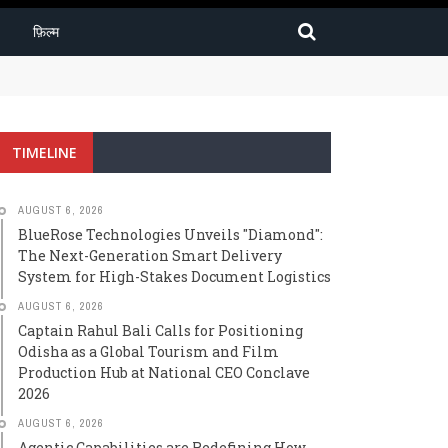
फ़िल्म
igh-Stakes Document Logistics
TIMELINE
AUGUST 6, 2026
BlueRose Technologies Unveils "Diamond":
The Next-Generation Smart Delivery
System for High-Stakes Document Logistics
AUGUST 6, 2026
Captain Rahul Bali Calls for Positioning
Odisha as a Global Tourism and Film
Production Hub at National CEO Conclave
2026
AUGUST 6, 2026
Agentic Capabilities are Redefining How