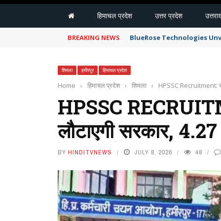
हिमाचल प्रदेश
उत्तर प्रदेश
उत्तरा
BREAKING NEWS
BlueRose Technologies Unv
शिमला
हमीरपुर
हिमाचल प्रदेश
Home
›
हिमाचल प्रदेश
›
शिमला
›
HPSSC Recruitment: रद्द 
HPSSC RECRUITMENT:
लौटाएगी सरकार, 4.27 क
BY
HINDITVNEWS
JULY 8, 2026
48