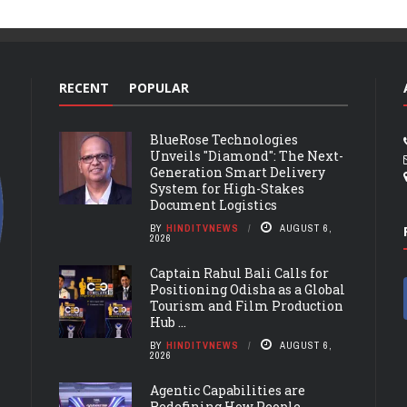
RECENT
POPULAR
BlueRose Technologies
Unveils "Diamond": The Next-
Generation Smart Delivery
System for High-Stakes
Document Logistics
BY
HINDITVNEWS
AUGUST 6,
2026
Captain Rahul Bali Calls for
Positioning Odisha as a Global
Tourism and Film Production
Hub ...
BY
HINDITVNEWS
AUGUST 6,
2026
Agentic Capabilities are
Redefining How People