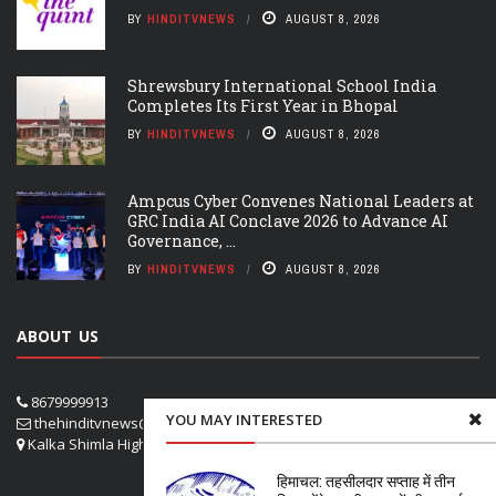
BY
HINDITVNEWS
AUGUST 8, 2026
Shrewsbury International School India
Completes Its First Year in Bhopal
BY
HINDITVNEWS
AUGUST 8, 2026
Ampcus Cyber Convenes National Leaders at
GRC India AI Conclave 2026 to Advance AI
Governance, ...
BY
HINDITVNEWS
AUGUST 8, 2026
ABOUT US
8679999913
YOU MAY INTERESTED
thehinditvnews@gmail.com
Kalka Shimla Highway- VPO Panog, SHOGHI SHIMLA
हिमाचल: तहसीलदार सप्ताह में तीन