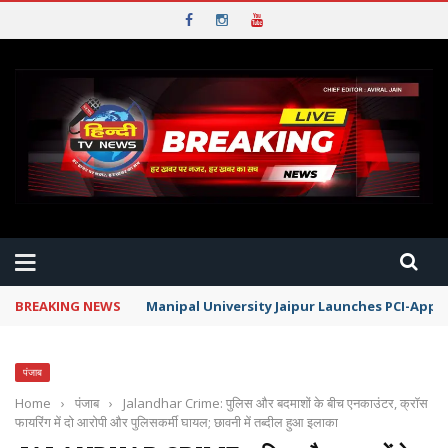
BREAKING NEWS
Manipal University Jaipur Launches PCI-App
पंजाब
Home
›
पंजाब
›
Jalandhar Crime: पुलिस और बदमाशों के बीच एनकाउंटर, क्रॉस
फायरिंग में दो आरोपी और पुलिसकर्मी घायल; छावनी में तब्दील हुआ इलाका