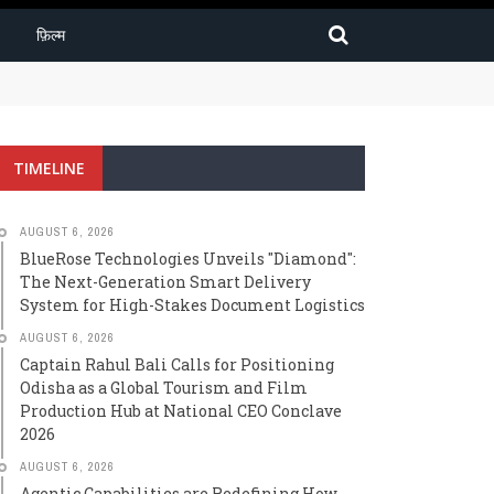
फ़िल्म
High-Stakes Document Logistics
TIMELINE
AUGUST 6, 2026
BlueRose Technologies Unveils "Diamond":
The Next-Generation Smart Delivery
System for High-Stakes Document Logistics
AUGUST 6, 2026
Captain Rahul Bali Calls for Positioning
Odisha as a Global Tourism and Film
Production Hub at National CEO Conclave
2026
AUGUST 6, 2026
Agentic Capabilities are Redefining How