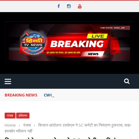
BREAKING NEWS
CWG 2026: PM से मुलाकात के चलते खिलाड़ियों का सम्मान समार
पंजाब
हरियाणा
Home
›
पंजाब
›
किसान आंदोलन: एसकेएम ने SC कमेटी का निमंत्रण ठुकराया, कहा-
हस्तक्षेप स्वीकार नहीं