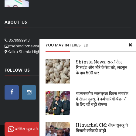
ABOUT US
8679999913
YOU MAY INTERESTED
thehinditvnews@gmail.com
Kalka Shimla Highway- VPO Panog, SHOGHI SHIMLA
Shimla News: सरसों तेल,
रिफाइंड और जीरे के रेट घटे, लहसुन
FOLLOW US
के दाम 500 पार
राज्यस्तरीय स्वतंत्रता दिवस समारोह
में सीएम सुक्खू ने कर्मचारियों-पेंशनरों
के लिए की बड़ी घोषणा
Himachal CM: सीएम सुक्खू ने
ब्रेकिंग न्यूज पाने के लिए Hindi tv News से जुड़ें
बिजली सब्सिडी छोड़ी
ऊना
शिमला
सोलन
NETFLIX
OTT