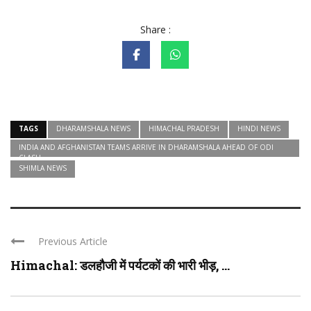
Share :
TAGS
DHARAMSHALA NEWS
HIMACHAL PRADESH
HINDI NEWS
INDIA AND AFGHANISTAN TEAMS ARRIVE IN DHARAMSHALA AHEAD OF ODI
CLASH
SHIMLA NEWS
Previous Article
Himachal: डलहौजी में पर्यटकों की भारी भीड़, ...