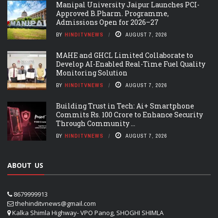
Manipal University Jaipur Launches PCI-
Approved B.Pharm. Programme,
Admissions Open for 2026–27
BY
HINDITVNEWS
AUGUST 7, 2026
MAHE and GHCL Limited Collaborate to
Develop AI-Enabled Real-Time Fuel Quality
Monitoring Solution
BY
HINDITVNEWS
AUGUST 7, 2026
Building Trust in Tech: Ai+ Smartphone
Commits Rs. 100 Crore to Enhance Security
Through Community ...
BY
HINDITVNEWS
AUGUST 7, 2026
ABOUT US
8679999913
thehinditvnews@gmail.com
Kalka Shimla Highway- VPO Panog, SHOGHI SHIMLA