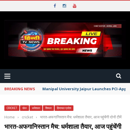
BREAKING NEWS
Manipal University Jaipur Launches PCI-App
CRICKET
खेल
धर्मशाला
शिमला
हिमाचल प्रदेश
Home
›
cricket
›
भारत-अफगानिस्तान मैच: धर्मशाला तैयार, आज पहुंचेंगी दोनों टीमें
भारत-अफगानिस्तान मैच: धर्मशाला तैयार, आज पहुंचेंगी