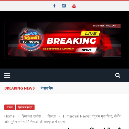
BREAKING NEWS
पंजाब विधानसभा: कनाडा में फंसे छात्रों को पंजाब सरकार देगी पूरी म
शिमला
हिमाचल प्रदेश
Home
›
हिमाचल प्रदेश
›
शिमला
›
Himachal News: गंगूराम मुसाफिर, मंजीत
और मुनीष समेत 49 नेताओं की कांग्रेस में वापसी