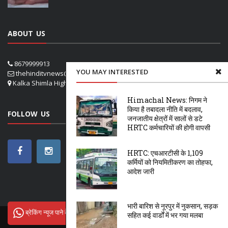
ABOUT US
8679999913
YOU MAY INTERESTED
thehinditvnews@gmail.com
Kalka Shimla Highway- VPO Panog, SHOGHI SHIMLA
Himachal News: निगम ने
किया है तबादला नीति में बदलाव,
FOLLOW US
जनजातीय क्षेत्रों में सालों से डटे
HRTC कर्मचारियों की होगी वापसी
HRTC: एचआरटीसी के 1,109
कर्मियों को नियमितीकरण का तोहफा,
आदेश जारी
भारी बारिश से नूरपुर में नुकसान, सड़क
ब्रेकिंग न्यूज पाने के लिए Hindi tv News से जुड़ें
सहित कई वार्डों में भर गया मलबा
ऊना
शिमला
सोलन
NETFLIX
OTT